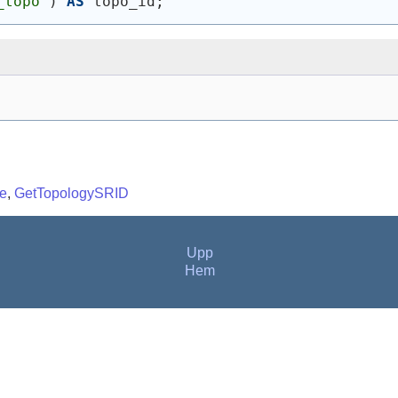
_topo'
)
AS
 topo_id;
e
,
GetTopologySRID
Upp
Hem