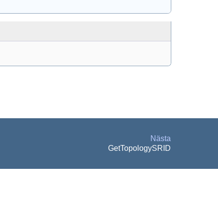
Nästa
GetTopologySRID