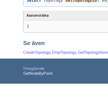
SELECT
 topology.
GetTopologyID
(
'ma
Rasterutdata
1
Se även
CreateTopology
,
DropTopology
,
GetTopologyNam
Föregående
GetNodeByPoint