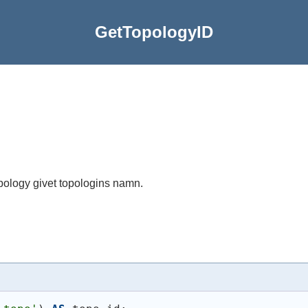
GetTopologyID
topology givet topologins namn.