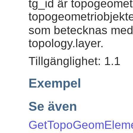
tg_id är topogeometr
topogeometriobjektet
som betecknas me
topology.layer.
Tillgänglighet: 1.1
Exempel
Se även
GetTopoGeomElem