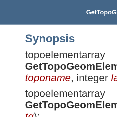
GetTopoG
Synopsis
topoelementarray
GetTopoGeomElem
toponame
, integer
l
topoelementarray
GetTopoGeomElem
tg
)
;