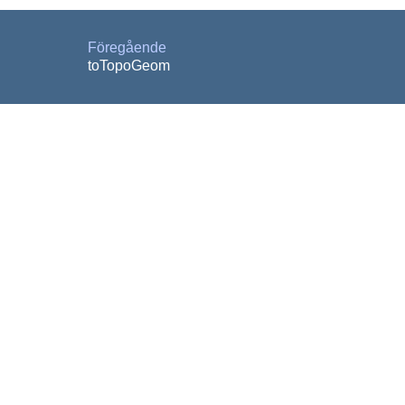
Föregående
toTopoGeom