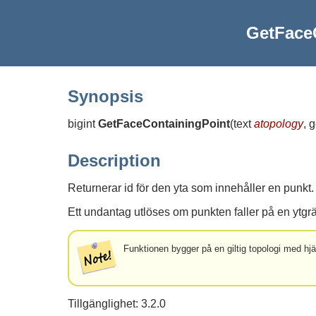
GetFace
Synopsis
bigint
GetFaceContainingPoint
(
text
atopology
, 
Description
Returnerar id för den yta som innehåller en punkt.
Ett undantag utlöses om punkten faller på en ytgr
Funktionen bygger på en giltig topologi med hj
Tillgänglighet: 3.2.0