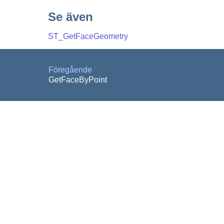
Se även
ST_GetFaceGeometry
Föregående
GetFaceByPoint