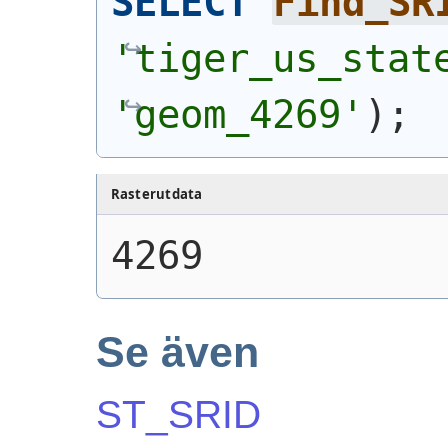
SELECT
Find_SR
'tiger_us_stat
'geom_4269'
)
;
Rasterutdata
4269
Se även
ST_SRID