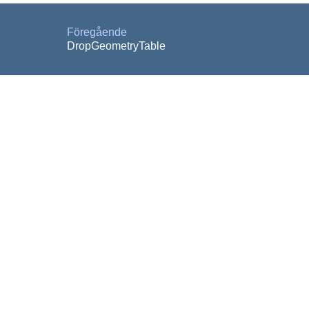
Föregående
DropGeometryTable