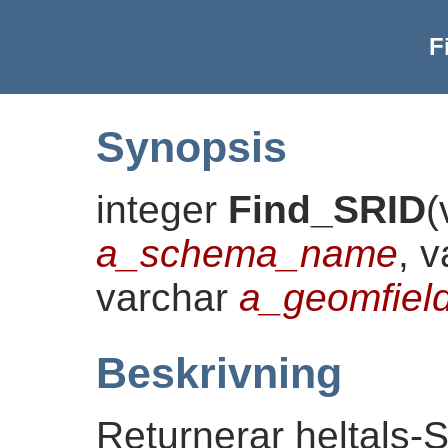
F
Synopsis
integer
Find_SRID
(
a_schema_name
, 
varchar
a_geomfie
Beskrivning
Returnerar heltals-