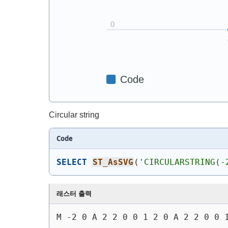
Circular string
Code
SELECT
ST_AsSVG
(
'
CIRCULARSTRING(-
래스터 출력
M -2 0 A 2 2 0 0 1 2 0 A 2 2 0 0 