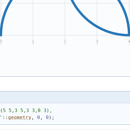
((5 5,3 5,3 3,0 3),
'
::
geometry
, 
0
, 
0
)
;