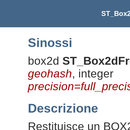
ST_Box
Sinossi
box2d
ST_Box2dF
geohash
, integer
precision=full_prec
Descrizione
Restituisce un BOX