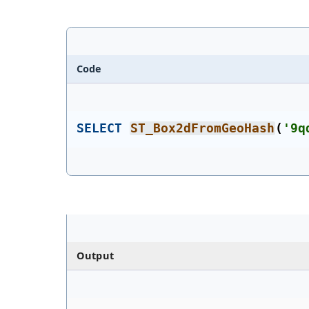
Code
SELECT
ST_Box2dFromGeoHash
(
'9q
Output