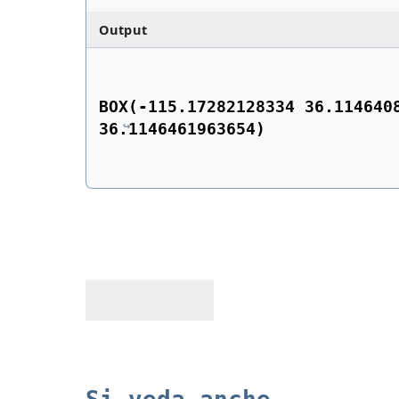
Output
BOX(-115.17282128334 36.1146408
36.1146461963654)
Si veda anche