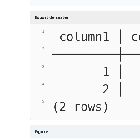
Export de raster
 column1 │ c
─────────┼──
       1 │  
       2 │  
(2 rows)
Figure