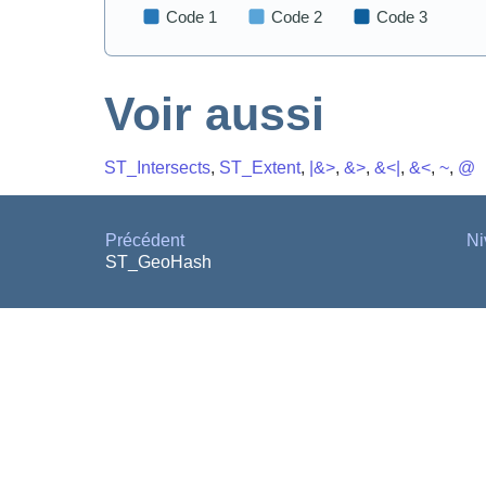
Voir aussi
ST_Intersects
,
ST_Extent
,
|&>
,
&>
,
&<|
,
&<
,
~
,
@
Précédent
Ni
ST_GeoHash