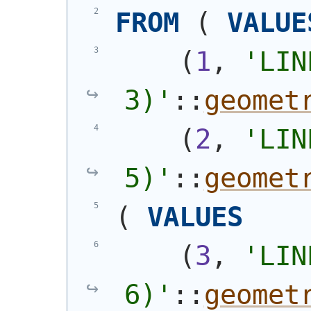
FROM
(
VALUE
(
1
, 
'
LIN
3)
'
::
geomet
(
2
, 
'
LIN
5)
'
::
geomet
(
VALUES
(
3
, 
'
LIN
6)
'
::
geomet