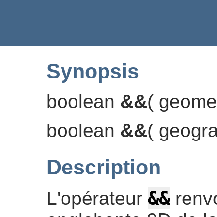
Synopsis
boolean
&&
(
geome
boolean
&&
(
geogr
Description
&&
L'opérateur
renv