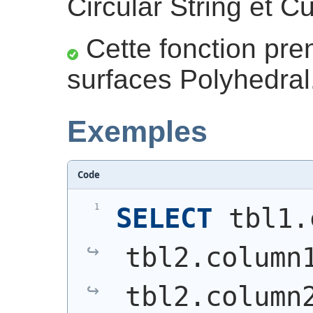
Circular String et C
Cette fonction pre
surfaces Polyhedral
Exemples
Code
SELECT
 tbl1.
tbl2.column
tbl2.column