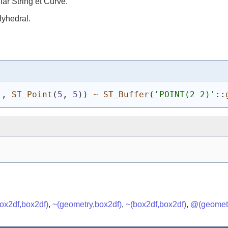
ar String et Curve.
lyhedral.
)
, 
ST_Point
(
5
, 
5
)
)
~
ST_Buffer
(
'POINT(2 2)'
::
ox2df,box2df)
,
~(geometry,box2df)
,
~(box2df,box2df)
,
@(geometr