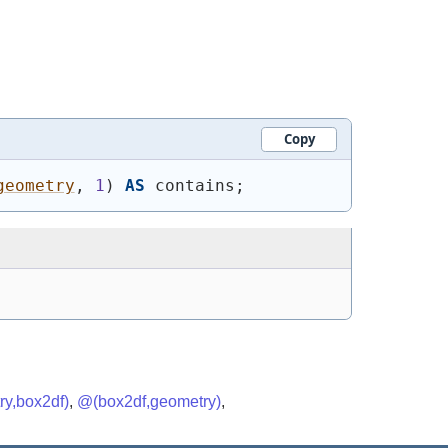
Copy
geometry
, 
1
)
AS
 contains;
y,box2df)
,
@(box2df,geometry)
,