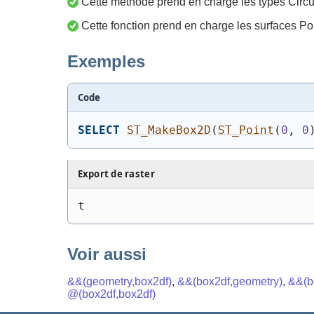
Cette méthode prend en charge les types Circul
Cette fonction prend en charge les surfaces Po
Exemples
Code
SELECT
ST_MakeBox2D
(
ST_Point
(
0
, 
0
Export de raster
t
Voir aussi
&&(geometry,box2df)
,
&&(box2df,geometry)
,
&&(b
@(box2df,box2df)