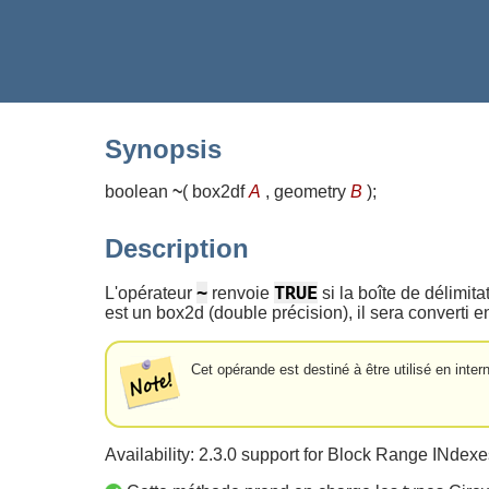
Synopsis
boolean
~
(
box2df
A
, geometry
B
)
;
Description
~
TRUE
L'opérateur
renvoie
si la boîte de délimita
est un box2d (double précision), il sera converti 
Cet opérande est destiné à être utilisé en inter
Availability: 2.3.0 support for Block Range INdex