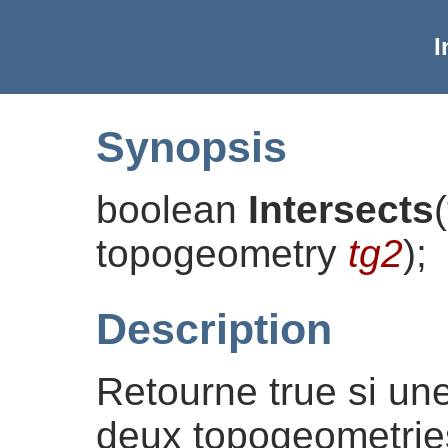
I
Synopsis
boolean
Intersects
(
topogeometry
tg2
)
;
Description
Retourne true si une
deux topogeometries