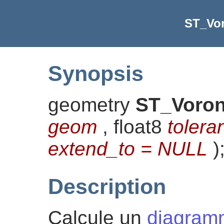
ST_Vo
Synopsis
geometry
ST_Voron
geom
, float8
tolera
extend_to = NULL
)
Description
Calcule un
diagram