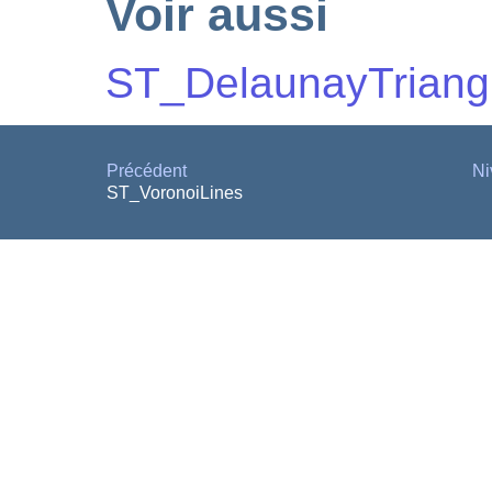
Voir aussi
ST_DelaunayTriang
Précédent
Ni
ST_VoronoiLines