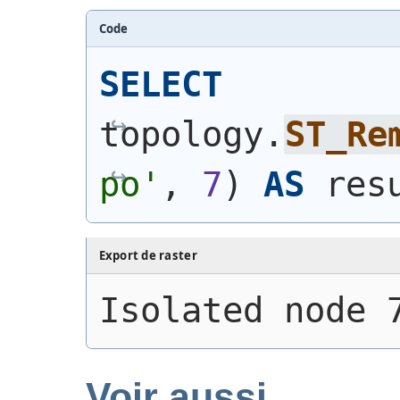
Code
SELECT
topology.
ST_Re
po'
, 
7
)
AS
 res
Export de raster
Isolated node 
Voir aussi