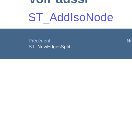
ST_AddIsoNode
Précédent
Ni
ST_NewEdgesSplit