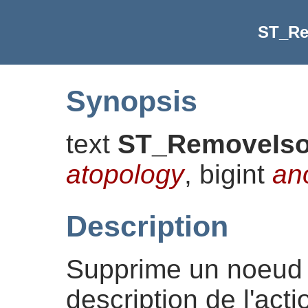
ST_Re
Synopsis
text
ST_RemoveIs
atopology
, bigint
an
Description
Supprime un noeud i
description de l'act