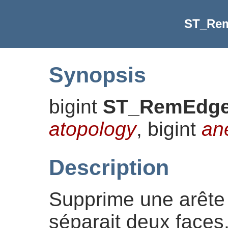
ST_Re
Synopsis
bigint
ST_RemEdg
atopology
, bigint
an
Description
Supprime une arête e
séparait deux faces