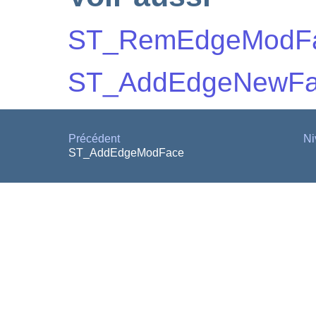
ST_RemEdgeModF
ST_AddEdgeNewFa
Précédent
Ni
ST_AddEdgeModFace