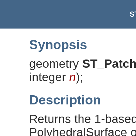
S
Synopsis
geometry
ST_Patc
integer
n
)
;
Description
Returns the 1-based
PolyhedralSurface o