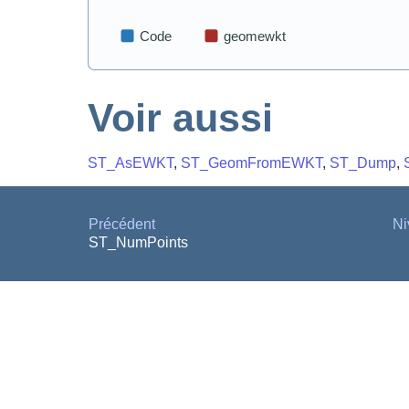
Voir aussi
ST_AsEWKT
,
ST_GeomFromEWKT
,
ST_Dump
,
Précédent
Ni
ST_NumPoints