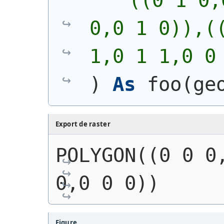
    ((0 1 0,
0,0 1 0)),((
1,0 1 1,0 0
)
As
 foo
(
ge
Export de raster
POLYGON((0 0 0,
0,0 0 0))
Figure