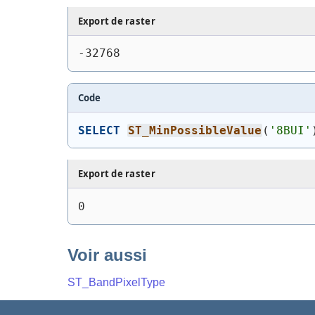
Export de raster
-32768
Code
SELECT
ST_MinPossibleValue
(
'8BUI'
Export de raster
0
Voir aussi
ST_BandPixelType