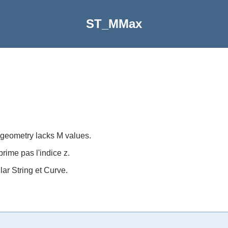
ST_MMax
e geometry lacks M values.
rime pas l'indice z.
ar String et Curve.