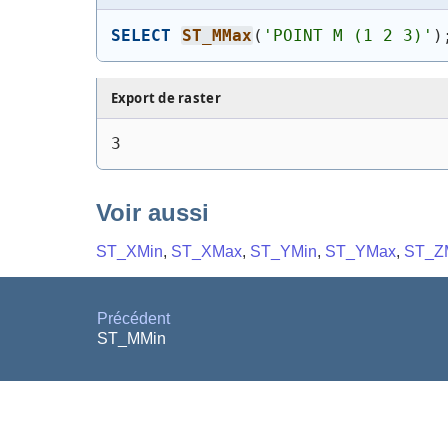
SELECT
ST_MMax
(
'POINT M (1 2 3)'
)
Export de raster
3
Voir aussi
ST_XMin
,
ST_XMax
,
ST_YMin
,
ST_YMax
,
ST_Z
Précédent
ST_MMin