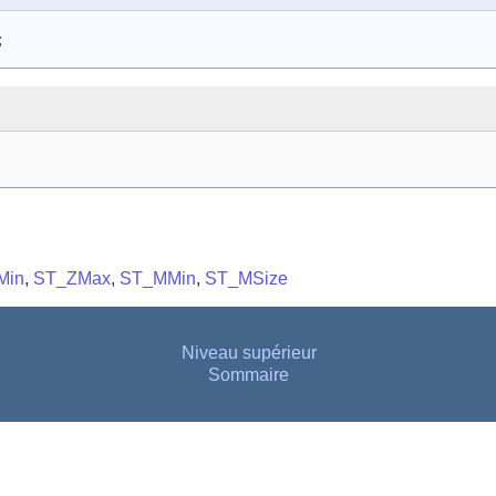
;
Min
,
ST_ZMax
,
ST_MMin
,
ST_MSize
Niveau supérieur
Sommaire