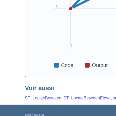
Voir aussi
ST_LocateBetween
,
ST_LocateBetweenElevatio
Précédent