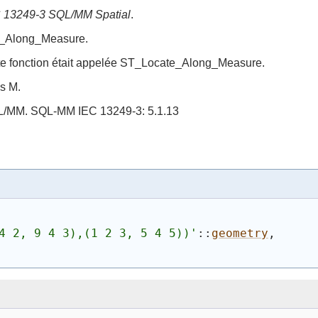
 13249-3 SQL/MM Spatial
.
te_Along_Measure.
ette fonction était appelée ST_Locate_Along_Measure.
s M.
QL/MM. SQL-MM IEC 13249-3: 5.1.13
4 2, 9 4 3),(1 2 3, 5 4 5))'
::
geometry
,