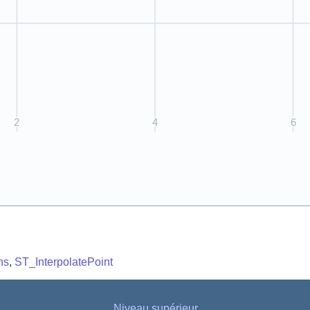
ns
,
ST_InterpolatePoint
Niveau supérieur