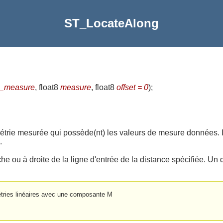
ST_LocateAlong
_measure
, float8
measure
, float8
offset = 0
)
;
trie mesurée qui possède(nt) les valeurs de mesure données. Le 
.
che ou à droite de la ligne d'entrée de la distance spécifiée. Un 
métries linéaires avec une composante M