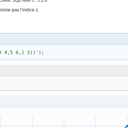
L/MM. SQL-MM 3 : 5.1.8
rime pas l'indice z.
3 4,5 6,1 2))
'
)
;