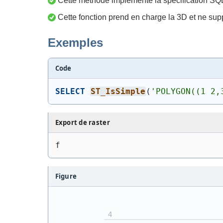
Cette méthode implémente la spécification SQ
Cette fonction prend en charge la 3D et ne supp
Exemples
Code
SELECT
ST_IsSimple
(
'
POLYGON((1 2,
Export de raster
f
Figure