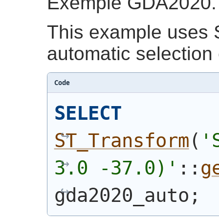
Exemple GDA2020.
This example uses 
automatic selection 
Code
SELECT
ST_Transform
(
'
3.0 -37.0)
'
::
g
gda2020_auto;