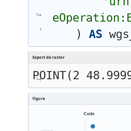
'urn
eOperation:
)
AS
 wgs
Export de raster
POINT(2 48.999
Figure