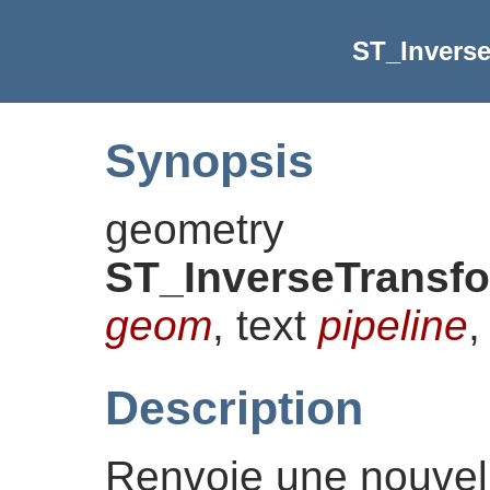
ST_Inverse
Synopsis
geometry
ST_InverseTransfo
geom
, text
pipeline
,
Description
Renvoie une nouvell