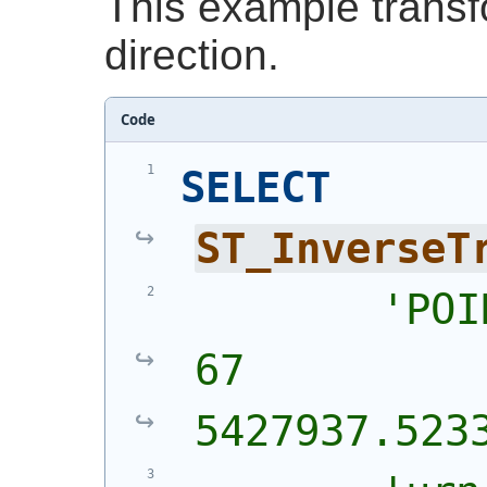
This example transf
direction.
Code
SELECT
ST_InverseT
'
POI
67 
5427937.523