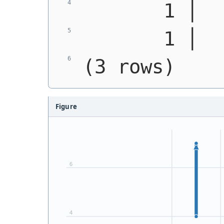
       1 │  
       1 │  
(3 rows)
Figure