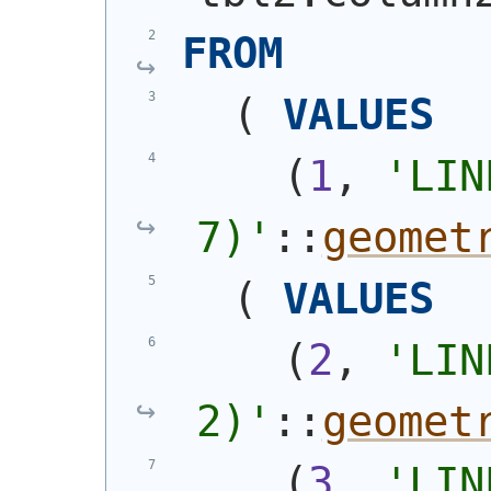
FROM
(
VALUES
(
1
, 
'
LIN
7)
'
::
geomet
(
VALUES
(
2
, 
'
LIN
2)
'
::
geomet
(
3
, 
'
LIN