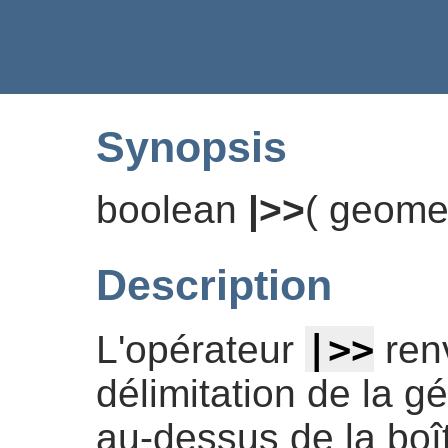
Synopsis
boolean
|>>
(
geome
Description
|>>
L'opérateur
ren
délimitation de la g
au-dessus de la boît