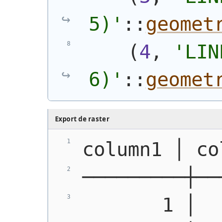
5)
'
::
geomet
(
4
, 
'
LIN
6)
'
::
geomet
Export de raster
column1 │ co
─────────┼──
       1 │  