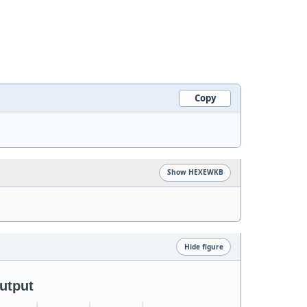
Copy
Show HEXEWKB
Hide figure