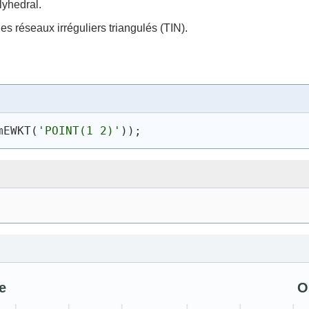
lyhedral.
es réseaux irréguliers triangulés (TIN).
mEWKT
(
'
POINT(1 2)
'
)
)
;