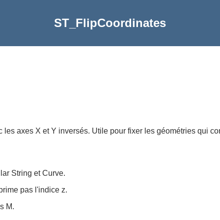
ST_FlipCoordinates
les axes X et Y inversés. Utile pour fixer les géométries qui 
ar String et Curve.
rime pas l'indice z.
s M.