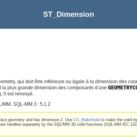
ST_Dimension
ometry, qui doit être inférieure ou égale à la dimension des c
GEOMETRYC
et la plus grande dimension des composants d'une
, 0 est renvoyé.
L/MM. SQL-MM 3 : 5.1.2
surface geometry and has dimension 2. Use
CG_MakeSolid
to make the solid rep
 are handled separately by the SQL/MM 3D solid functions (SQL-MM IEC 1324