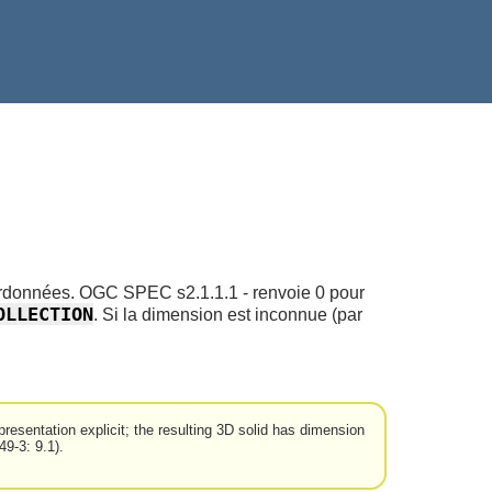
oordonnées. OGC SPEC s2.1.1.1 - renvoie 0 pour
OLLECTION
. Si la dimension est inconnue (par
resentation explicit; the resulting 3D solid has dimension
9-3: 9.1).