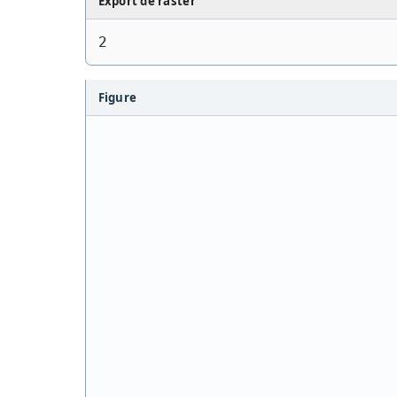
Export de raster
2
Figure