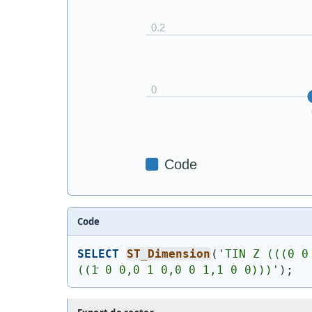
Code
SELECT
ST_Dimension
(
'
TIN Z (((0 0
((1 0 0,0 1 0,0 0 1,1 0 0)))
'
)
;