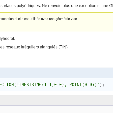
N et surfaces polyédriques. Ne renvoie plus une exception si 
exception si elle est utilisée avec une géométrie vide.
lyhedral.
es réseaux irréguliers triangulés (TIN).
ECTION(LINESTRING(1 1,0 0), POINT(0 0))
'
)
;