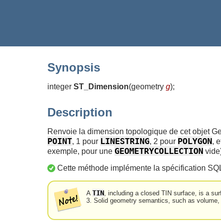
Synopsis
integer
ST_Dimension
(
geometry
g
)
;
Description
Renvoie la dimension topologique de cet objet Ge
POINT
LINESTRING
POLYGON
, 1 pour
, 2 pour
, 
GEOMETRYCOLLECTION
exemple, pour une
vide)
Cette méthode implémente la spécification SQ
TIN
A
, including a closed TIN surface, is a 
3. Solid geometry semantics, such as volume,