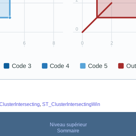
lusterIntersecting
,
ST_ClusterIntersectingWin
Niveau supérieur
Sommaire