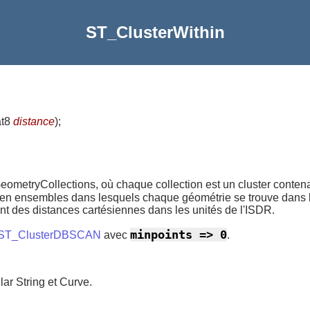
ST_ClusterWithin
at8
distance
)
;
ometryCollections, où chaque collection est un cluster contena
e en ensembles dans lesquels chaque géométrie se trouve dans
nt des distances cartésiennes dans les unités de l'ISDR.
minpoints => 0
ST_ClusterDBSCAN
avec
.
ar String et Curve.