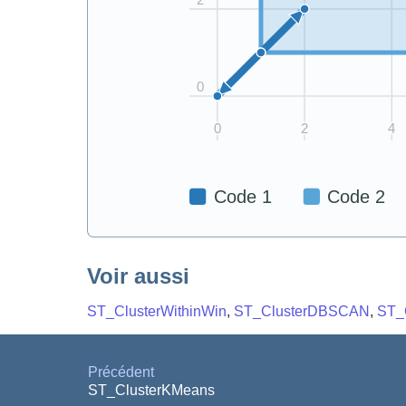
Voir aussi
ST_ClusterWithinWin
,
ST_ClusterDBSCAN
,
ST_C
Précédent
ST_ClusterKMeans