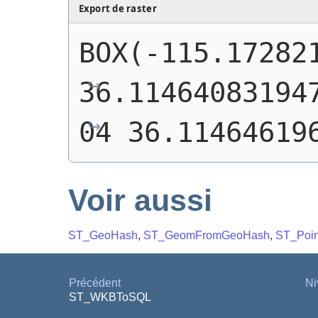
Export de raster
BOX(-115.172821
36.11464083194
04 36.11464619
Voir aussi
ST_GeoHash
,
ST_GeomFromGeoHash
,
ST_Poi
Précédent
Ni
ST_WKBToSQL