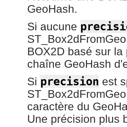
GeoHash.
precisi
Si aucune
ST_Box2dFromGeoH
BOX2D basé sur la p
chaîne GeoHash d'e
precision
Si
est s
ST_Box2dFromGeoHa
caractère du GeoHa
Une précision plus 