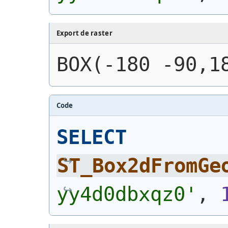
Export de raster
BOX(-180 -90,1
Code
SELECT
ST_Box2dFromGe
yy4d0dbxqz0'
, 