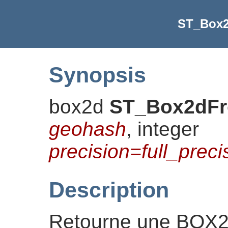
ST_Box
Synopsis
box2d
ST_Box2dF
geohash
, integer
precision=full_prec
Description
Retourne une BOX2D