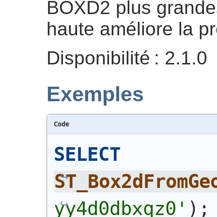
BOXD2 plus grandes
haute améliore la pr
Disponibilité : 2.1.0
Exemples
Code
SELECT
ST_Box2dFromGe
yy4d0dbxqz0'
)
;