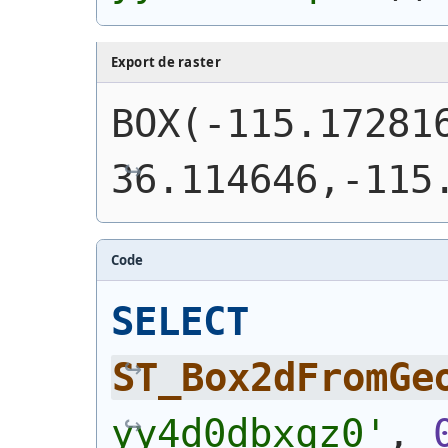
Export de raster
BOX(-115.172816
36.114646,-115
Code
SELECT
ST_Box2dFromGe
yy4d0dbxqz0'
, 