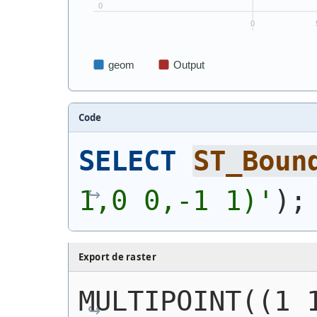
Code
SELECT
ST_Boun
1,0 0,-1 1)
'
)
;
Export de raster
MULTIPOINT((1 