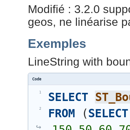
Modifié : 3.2.0 suppo
geos, ne linéarise 
Exemples
LineString with boun
Code
SELECT
ST_Bo
FROM
(
SELECT
150,50 60,70