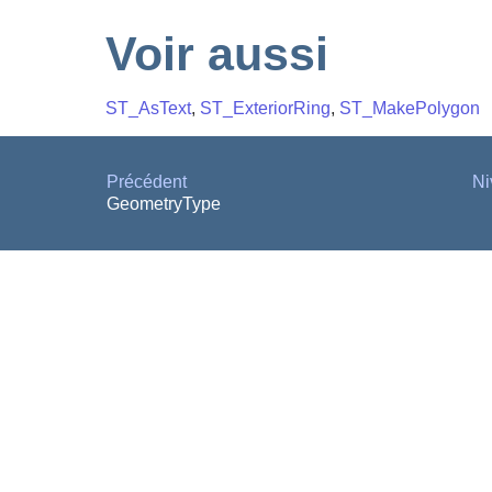
Voir aussi
ST_AsText
,
ST_ExteriorRing
,
ST_MakePolygon
Précédent
Ni
GeometryType