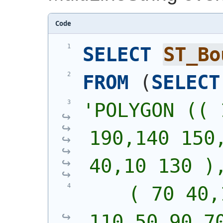
Code
SELECT
ST_Bo
FROM
(
SELECT
'
POLYGON (( 
190,140 150,
40,10 130 )
    ( 70 40,
110,50 90,7