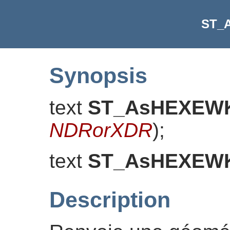
ST_
Synopsis
text
ST_AsHEXEW
NDRorXDR
)
;
text
ST_AsHEXEW
Description