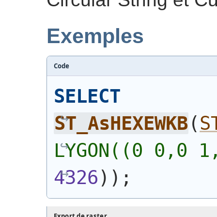
Exemples
Code
SELECT
ST_AsHEXEWKB
(
S
LYGON((0 0,0 1
4326
)
)
;
Export de raster