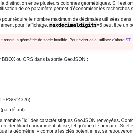
re la distinction entre plusieurs colonnes géométriques. S'il est
utilisation de ce paramètre permet d'économiser les recherches s
sé pour réduire le nombre maximum de décimales utilisées dans la 
maxdecimaldigits
ement pour l'affichage,
=6 peut être un 
t rendre la géométrie de sortie invalide. Pour éviter cela, utilisez d'abord
ST_
uter BBOX ou CRS dans la sortie GeoJSON :
rs:EPSG::4326)
par défaut)
nir le membre "id" des caractéristiques GeoJSON renvoyées. C
 identifiant couramment utilisé, tel qu'une clé primaire. Si elle 
ue la géométrie, y compris les clés potentielles, se retrouveront