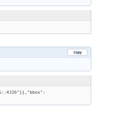
Copy
G::4326"}},"bbox":