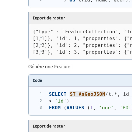
Export de raster
{"type" : "FeatureCollection", "f
[1,1]}, "id": 1, "properties": {"
[2,2]}, "id": 2, "properties": {"
[3,3]}, "id": 3, "properties": {"
Génère une Feature :
Code
SELECT
ST_AsGeoJSON
(
t.*, id
> 
'id'
)
FROM
(
VALUES
(
1
, 
'one'
, 
'POI
Export de raster