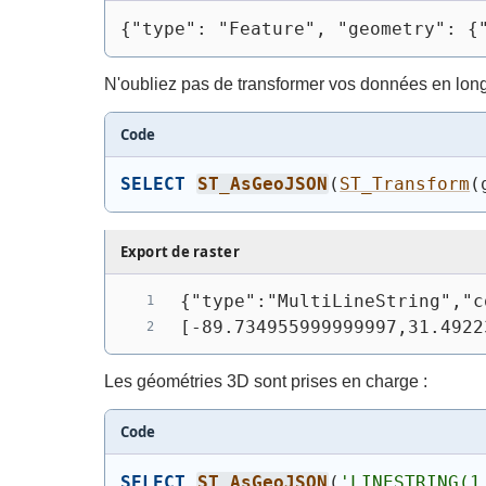
{"type": "Feature", "geometry": {
N'oubliez pas de transformer vos données en long
Code
SELECT
ST_AsGeoJSON
(
ST_Transform
(
Export de raster
{"type":"MultiLineString","c
[-89.734955999999997,31.4922
Les géométries 3D sont prises en charge :
Code
SELECT
ST_AsGeoJSON
(
'LINESTRING(1