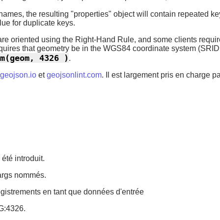
ames, the resulting "properties" object will contain repeated k
lue for duplicate keys.
e oriented using the Right-Hand Rule, and some clients require
requires that geometry be in the WGS84 coordinate system (SRID
m(geom, 4326 )
.
geojson.io
et
geojsonlint.com
. Il est largement pris en charge 
été introduit.
s args nommés.
registrements en tant que données d'entrée
SG:4326.