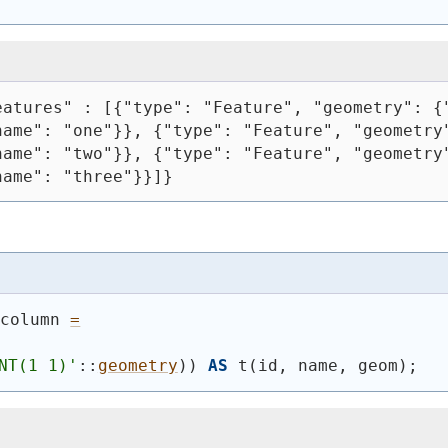
eatures" : [{"type": "Feature", "geometry": {
name": "one"}}, {"type": "Feature", "geometry
name": "two"}}, {"type": "Feature", "geometry
name": "three"}}]}
_column 
=
NT(1 1)'
::
geometry
)
)
AS
 t
(
id, name, geom
)
;