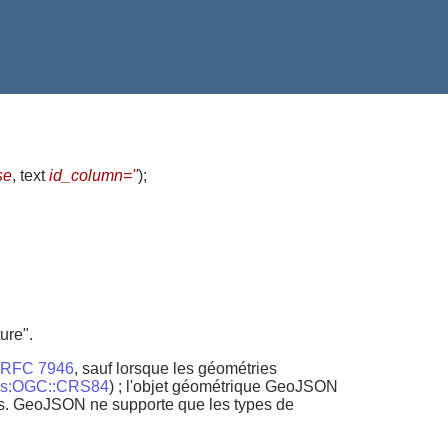
se
, text
id_column=''
)
;
ure".
N RFC 7946
, sauf lorsque les géométries
crs:OGC::CRS84
) ; l'objet géométrique GeoJSON
ées. GeoJSON ne supporte que les types de