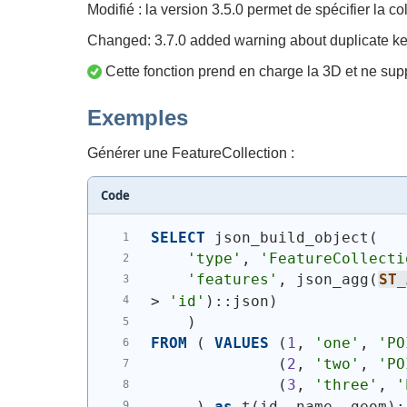
Modifié : la version 3.5.0 permet de spécifier la co
Changed: 3.7.0 added warning about duplicate k
Cette fonction prend en charge la 3D et ne supp
Exemples
Générer une FeatureCollection :
Code
SELECT
 json_build_object
(
'type'
, 
'FeatureCollecti
'features'
, json_agg
(
ST_
> 
'id'
)
::json
)
)
FROM
(
VALUES
(
1
, 
'one'
, 
'PO
(
2
, 
'two'
, 
'PO
(
3
, 
'three'
, 
'
)
as
 t
(
id, name, geom
)
;