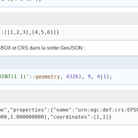
":[[1,2,3],[4,5,6]]}
r BBOX et CRS dans la sortie GeoJSON :
OINT(1 1)'
::
geometry
, 
4326
)
, 
9
, 
4
|
1
)
;
me","properties":{"name":"urn:ogc:def:crs:EPS
000,1.000000000],"coordinates":[1,1]}