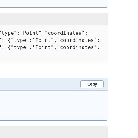
"type":"Point","coordinates":
": {"type":"Point","coordinates":
": {"type":"Point","coordinates":
Copy