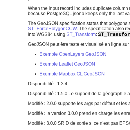
When the input record includes duplicate column n
because PostgreSQL
jsonb
keeps only the last va
The GeoJSON specification states that polygons ar
ST_ForcePolygonCCW
. The specification also 
ST_Transfor
into WGS84 using
ST_Transform
:
GeoJSON peut être testé et visualisé en ligne sur
Exemple OpenLayers GeoJSON
Exemple Leaflet GeoJSON
Exemple Mapbox GL GeoJSON
Disponibilité : 1.3.4
Disponibilité : 1.5.0 Le support de la géographie a 
Modifié : 2.0.0 supporte les args par défaut et le
Modifié : la version 3.0.0 prend en charge les en
Modifié : 3.0.0 SRID de sortie si ce n'est pas EP