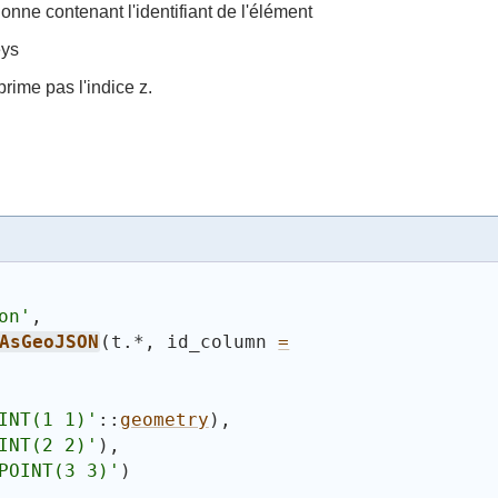
lonne contenant l'identifiant de l'élément
eys
rime pas l'indice z.
on'
,
AsGeoJSON
(
t.*, id_column 
=
INT(1 1)'
::
geometry
)
,
INT(2 2)'
)
,
POINT(3 3)'
)