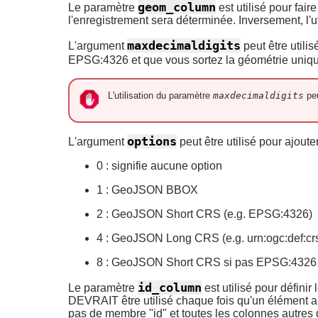
geom_column
Le paramètre
est utilisé pour fai
l'enregistrement sera déterminée. Inversement, l'
maxdecimaldigits
L'argument
peut être utili
EPSG:4326 et que vous sortez la géométrie uniqu
L'utilisation du paramètre
maxdecimaldigits
peu
options
L'argument
peut être utilisé pour ajo
0 : signifie aucune option
1 : GeoJSON BBOX
2 : GeoJSON Short CRS (e.g. EPSG:4326)
4 : GeoJSON Long CRS (e.g. urn:ogc:def:c
8 : GeoJSON Short CRS si pas EPSG:4326 (
id_column
Le paramètre
est utilisé pour défi
DEVRAIT être utilisé chaque fois qu'un élément a un
pas de membre "id" et toutes les colonnes autres q