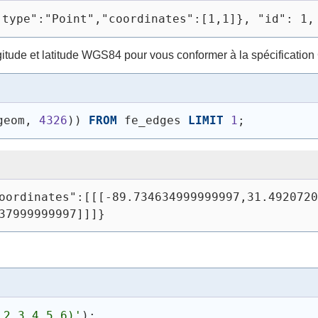
"type":"Point","coordinates":[1,1]}, "id": 1,
itude et latitude WGS84 pour vous conformer à la spécificatio
geom, 
4326
)
)
FROM
 fe_edges 
LIMIT
1
;
oordinates":[[[-89.734634999999997,31.4920720
37999999997]]]}
 2 3,4 5 6)'
)
;