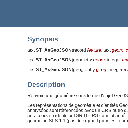
Synopsis
text
ST_AsGeoJSON
(
record
feature
, text
geom_c
text
ST_AsGeoJSON
(
geometry
geom
, integer
ma
text
ST_AsGeoJSON
(
geography
geog
, integer
m
Description
Renvoie une géométrie sous forme d'objet GeoJS
Les représentations de géométrie et d'entités G
analysées sont référencées avec un CRS autre que
aura alors un identifiant SRID CRS court attaché
géométrie SFS 1.1 (pas de support pour les cour