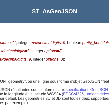
ST_AsGeoJSON
olumn=""
, integer
maxdecimaldigits=9
, boolean
pretty_bool=fal
xdecimaldigits=9
, integer
options=8
)
;
axdecimaldigits=9
, integer
options=0
)
;
ON "geometry", ou une ligne sous forme d'objet GeoJSON "feat
eoJSON résultantes sont conformes aux
spécifications GeoJSO
 la longitude et la latitude WGS84 (
EPSG:4326
,
urn:ogc:def:
 par défaut. Les géométries 2D et 3D sont toutes deux support
bes par exemple).