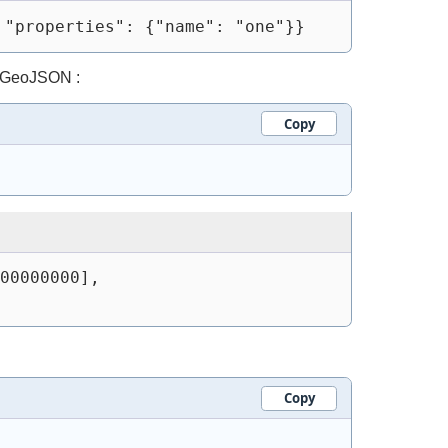
 "properties": {"name": "one"}}
n GeoJSON :
Copy
00000000],
Copy