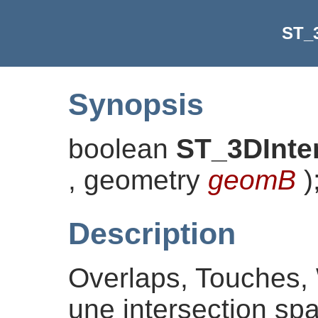
ST_3
Synopsis
boolean
ST_3DInte
, geometry
geomB
)
Description
Overlaps, Touches, 
une intersection spat