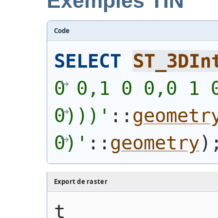
Exemples TIN
Code
SELECT
ST_3DIn
0 0,1 0 0,0 1 0
0)))
'
::
geometr
0)
'
::
geometry
)
Export de raster
t