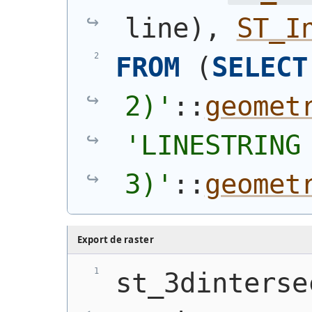
line
)
, 
ST_I
FROM
(
SELECT
2)
'
::
geomet
'
LINESTRING 
3)
'
::
geomet
Export de raster
st_3dinterse