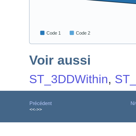
Voir aussi
ST_3DDWithin
,
ST_
Précédent
Ni
<<->>