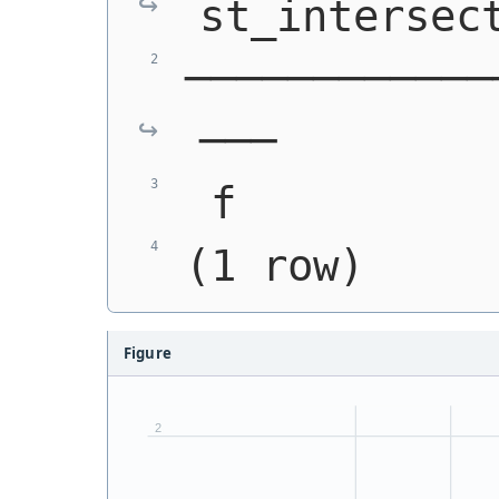
st_intersec
────────────
───
 f          
(1 row)
Figure