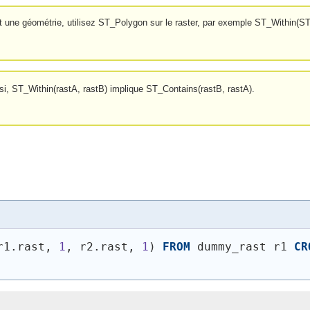
er et une géométrie, utilisez ST_Polygon sur le raster, par exemple ST_Within
nsi, ST_Within(rastA, rastB) implique ST_Contains(rastB, rastA).
r1.rast, 
1
, r2.rast, 
1
)
FROM
 dummy_rast r1 
CR