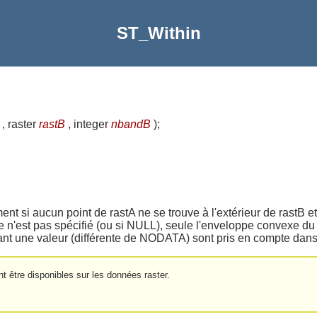
ST_Within
, raster
rastB
, integer
nbandB
)
;
ent si aucun point de rastA ne se trouve à l'extérieur de rastB et
e n'est pas spécifié (ou si NULL), seule l'enveloppe convexe du r
ant une valeur (différente de NODATA) sont pris en compte dans 
nt être disponibles sur les données raster.