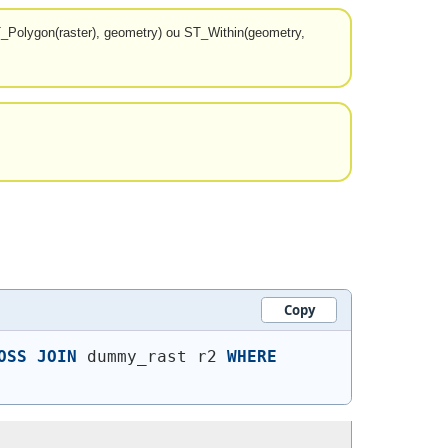
(ST_Polygon(raster), geometry) ou ST_Within(geometry,
Copy
OSS
JOIN
 dummy_rast r2 
WHERE