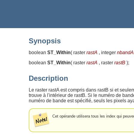
Synopsis
boolean
ST_Within
(
raster
rastA
, integer
nbandA
boolean
ST_Within
(
raster
rastA
, raster
rastB
)
;
Description
Le raster rastA est compris dans rastB si et seulem
trouve à l'intérieur de rastB. Si le numéro de band
numéro de bande est spécifié, seuls les pixels ay
Cet opérande utilisera tous les index qui peuve