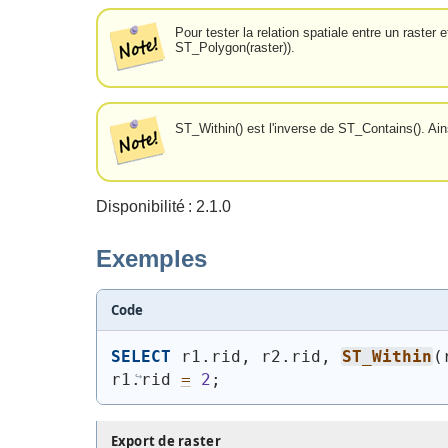
Pour tester la relation spatiale entre un rast
ST_Polygon(raster)).
ST_Within() est l'inverse de ST_Contains(). Ai
Disponibilité : 2.1.0
Exemples
Code
SELECT
 r1.rid, r2.rid, 
ST_Within
(
r1.rid 
=
2
;
Export de raster