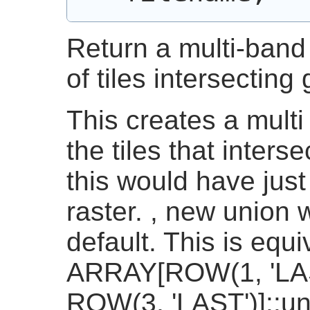
Return a multi-band 
of tiles intersecting
This creates a multi 
the tiles that interse
this would have just
raster. , new union 
default. This is equi
ARRAY[ROW(1, 'LAS
ROW(3, 'LAST')]::un