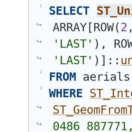
SELECT
ST_Un
ARRAY[ROW
(
2
'LAST'
)
, RO
'LAST'
)
]::
u
FROM
 aerials
WHERE
ST_Int
ST_GeomFrom
0486 887771