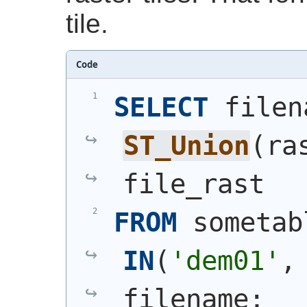
tile.
Code
SELECT
ST_Union
(
ra
file_rast
FROM
 sometab
IN
(
'dem01'
,
filename;