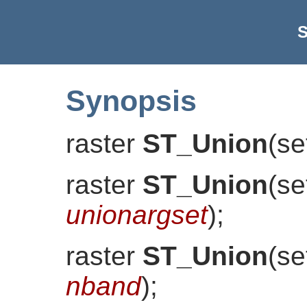
S
Synopsis
raster
ST_Union
(
se
raster
ST_Union
(
se
unionargset
)
;
raster
ST_Union
(
se
nband
)
;