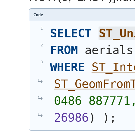
Code
SELECT
ST_Un
FROM
 aerials
WHERE
ST_Int
ST_GeomFrom
0486 887771
26986
)
)
;