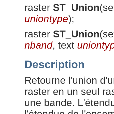
raster
ST_Union
(
se
uniontype
)
;
raster
ST_Union
(
se
nband
, text
unionty
Description
Retourne l'union d'
raster en un seul r
une bande. L'étendu
l'étendue de l'ense