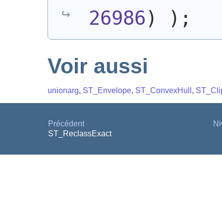
26986
)
)
;
Voir aussi
unionarg
,
ST_Envelope
,
ST_ConvexHull
,
ST_Cli
Précédent
Ni
ST_ReclassExact