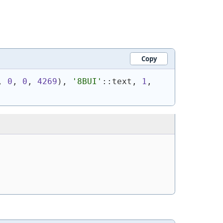
Copy
, 
0
, 
0
, 
4269
)
, 
'8BUI'
::text, 
1
, 