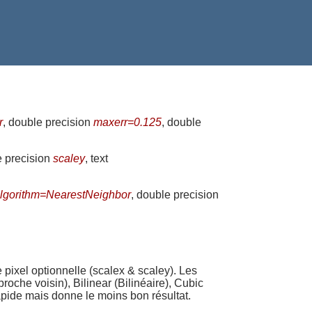
r
, double precision
maxerr=0.125
, double
e precision
scaley
, text
lgorithm=NearestNeighbor
, double precision
de pixel optionnelle (scalex & scaley). Les
oche voisin), Bilinear (Bilinéaire), Cubic
apide mais donne le moins bon résultat.