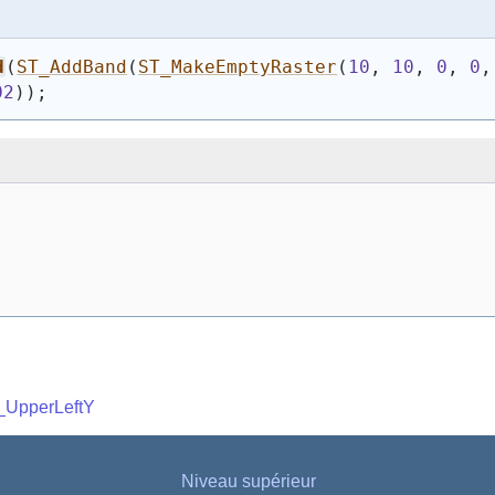
d
(
ST_AddBand
(
ST_MakeEmptyRaster
(
10
, 
10
, 
0
, 
0
,
02
)
)
;
_UpperLeftY
Niveau supérieur