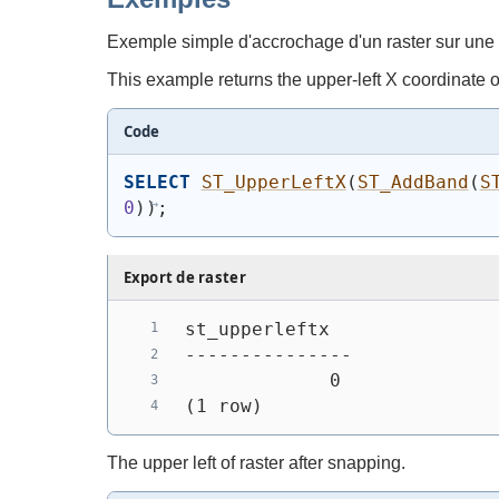
Exemple simple d'accrochage d'un raster sur une g
This example returns the upper-left X coordinate of 
Code
SELECT
ST_UpperLeftX
(
ST_AddBand
(
S
0
)
)
;
Export de raster
st_upperleftx
---------------
             0
(1 row)
The upper left of raster after snapping.