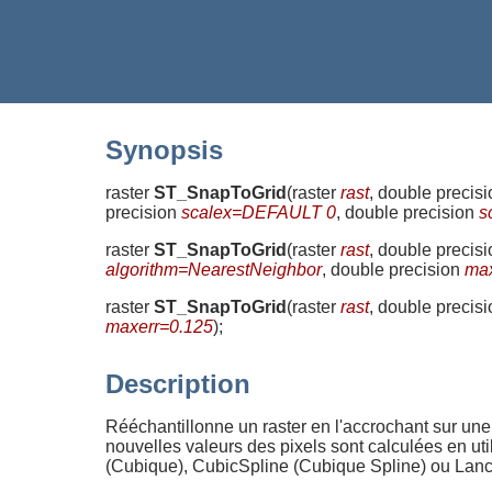
Synopsis
raster
ST_SnapToGrid
(
raster
rast
, double precis
precision
scalex=DEFAULT 0
, double precision
s
raster
ST_SnapToGrid
(
raster
rast
, double precis
algorithm=NearestNeighbor
, double precision
max
raster
ST_SnapToGrid
(
raster
rast
, double precis
maxerr=0.125
)
;
Description
Rééchantillonne un raster en l'accrochant sur une gr
nouvelles valeurs des pixels sont calculées en uti
(Cubique), CubicSpline (Cubique Spline) ou Lanczo