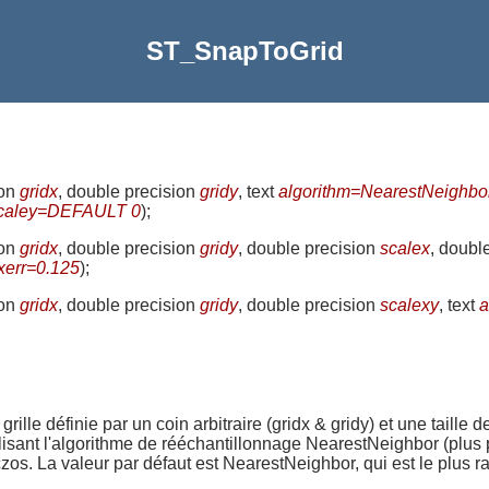
ST_SnapToGrid
ion
gridx
, double precision
gridy
, text
algorithm=NearestNeighbo
caley=DEFAULT 0
)
;
ion
gridx
, double precision
gridy
, double precision
scalex
, doubl
err=0.125
)
;
ion
gridx
, double precision
gridy
, double precision
scalexy
, text
a
ille définie par un coin arbitraire (gridx & gridy) et une taille 
lisant l'algorithme de rééchantillonnage NearestNeighbor (plus pr
s. La valeur par défaut est NearestNeighbor, qui est le plus r