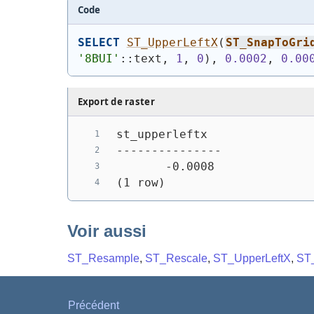
Code
SELECT
ST_UpperLeftX
(
ST_SnapToGri
'8BUI'
::text, 
1
, 
0
)
, 
0.0002
, 
0.00
Export de raster
st_upperleftx
---------------
       -0.0008
(1 row)
Voir aussi
ST_Resample
,
ST_Rescale
,
ST_UpperLeftX
,
ST
Précédent