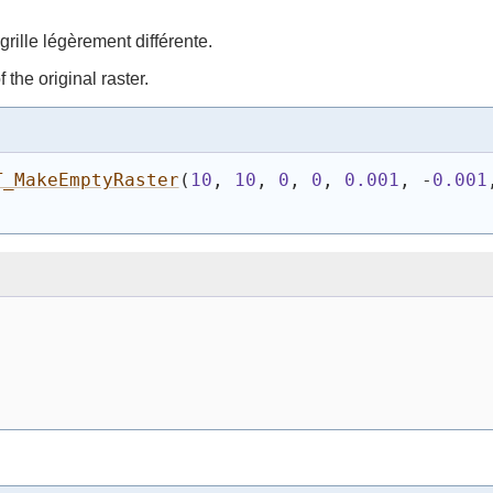
rille légèrement différente.
the original raster.
T_MakeEmptyRaster
(
10
, 
10
, 
0
, 
0
, 
0.001
, -
0.001