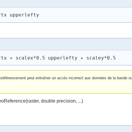
ftx upperlefty
ftx + scalex*0.5 upperlefty + scaley*0.5
géoréférencement peut entraîner un accès incorrect aux données de la bande ou
oReference(raster, double precision, ...)