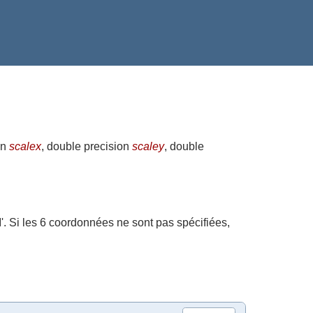
on
scalex
, double precision
scaley
, double
'. Si les 6 coordonnées ne sont pas spécifiées,