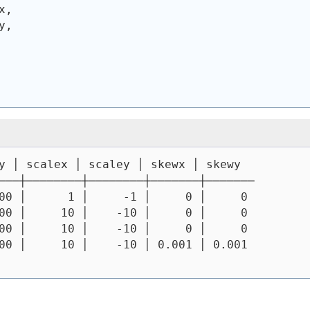
x,
y,
y │ scalex │ scaley │ skewx │ skewy
───┼────────┼────────┼───────┼───────
00 │      1 │     -1 │     0 │     0
00 │     10 │    -10 │     0 │     0
00 │     10 │    -10 │     0 │     0
00 │     10 │    -10 │ 0.001 │ 0.001