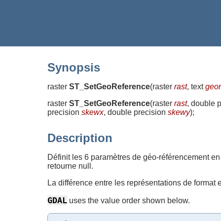
Synopsis
raster
ST_SetGeoReference
(
raster
rast
, text
geor
raster
ST_SetGeoReference
(
raster
rast
, double 
precision
skewx
, double precision
skewy
)
;
Description
Définit les 6 paramètres de géo-référencement en 
retourne null.
La différence entre les représentations de format e
GDAL
uses the value order shown below.