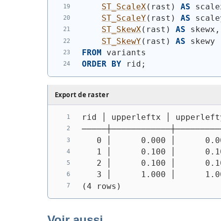
ST_ScaleX
(
rast
)
AS
 scale
ST_ScaleY
(
rast
)
AS
 scale
ST_SkewX
(
rast
)
AS
 skewx,
ST_SkewY
(
rast
)
AS
 skewy
FROM
 variants
ORDER
BY
 rid;
Export de raster
rid │ upperleftx │ upperleft
─────┼────────────┼─────────
   0 │      0.000 │      0.0
   1 │      0.100 │      0.1
   2 │      0.100 │      0.1
   3 │      1.000 │      1.0
(4 rows)
Voir aussi