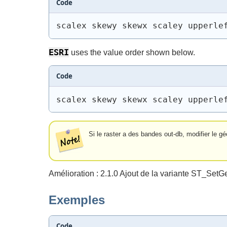
Code
scalex skewy skewx scaley upperle
ESRI
uses the value order shown below.
Code
scalex skewy skewx scaley upperle
Si le raster a des bandes out-db, modifier le 
Amélioration : 2.1.0 Ajout de la variante ST_SetGe
Exemples
Code