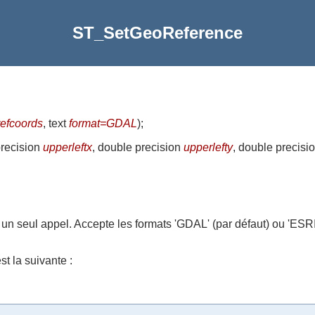
ST_SetGeoReference
efcoords
, text
format=GDAL
)
;
precision
upperleftx
, double precision
upperlefty
, double precisi
un seul appel. Accepte les formats 'GDAL' (par défaut) ou 'ESRI
st la suivante :