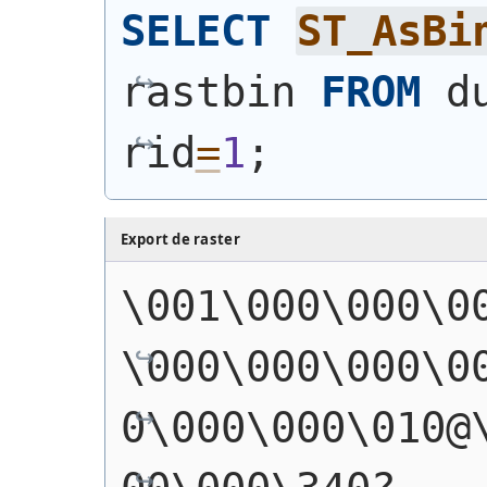
SELECT
ST_AsBi
rastbin 
FROM
 d
rid
=
1
;
Export de raster
\001\000\000\0
\000\000\000\0
0\000\000\010@