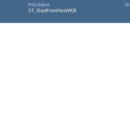
Précédent
Ni
ST_RastFromHexWKB