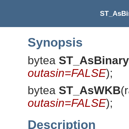
ST_AsBi
Synopsis
bytea
ST_AsBinary
outasin=FALSE
)
;
bytea
ST_AsWKB
(
outasin=FALSE
)
;
Description