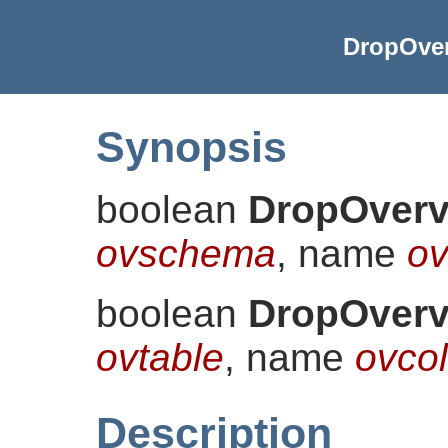
DropOver
Synopsis
boolean
DropOverv
ovschema
, name
ov
boolean
DropOverv
ovtable
, name
ovco
Description