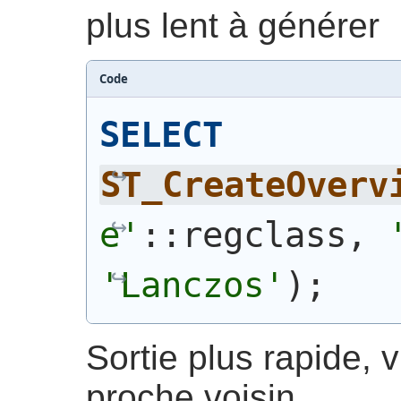
plus lent à générer
Code
SELECT
ST_CreateOverv
e'
::regclass, 
'Lanczos'
)
;
Sortie plus rapide, 
proche voisin