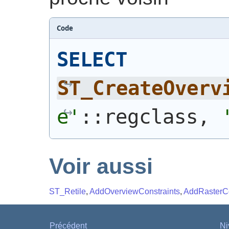
Code
SELECT
ST_CreateOverv
e'
::regclass, 
Voir aussi
ST_Retile
,
AddOverviewConstraints
,
AddRasterCo
Précédent
Ni