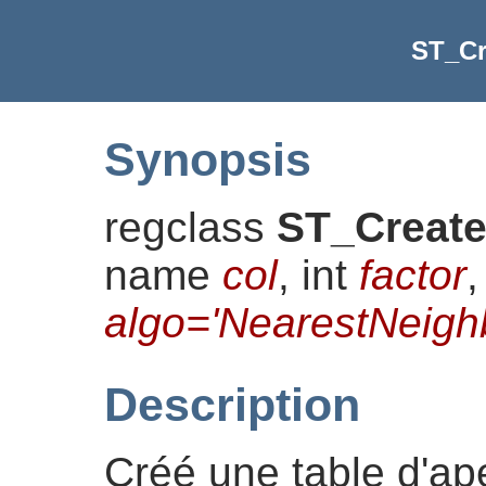
ST_Cr
Synopsis
regclass
ST_Creat
name
col
, int
factor
,
algo='NearestNeigh
Description
Créé une table d'ape