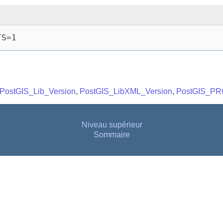
TS=1
PostGIS_Lib_Version
,
PostGIS_LibXML_Version
,
PostGIS_PR
Niveau supérieur
Sommaire