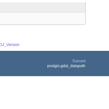
OJ_Version
Suivant
postgis.gdal_datapath