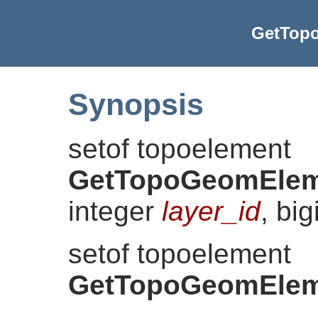
GetTop
Synopsis
setof topoelement
GetTopoGeomElem
integer
layer_id
, big
setof topoelement
GetTopoGeomElem