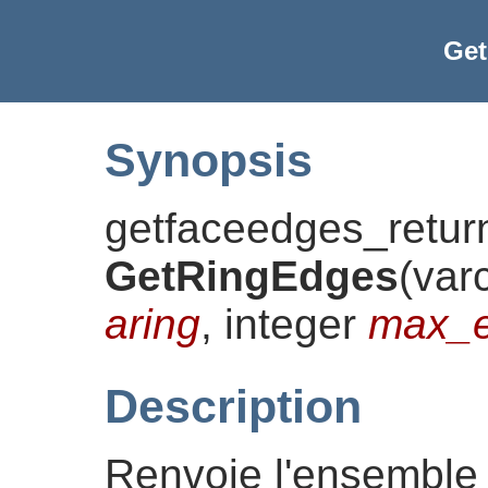
Ge
Synopsis
getfaceedges_retur
GetRingEdges
(
var
aring
, integer
max_e
Description
Renvoie l'ensemble 