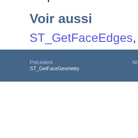
Voir aussi
ST_GetFaceEdges
Précédent
Ni
ST_GetFaceGeometry