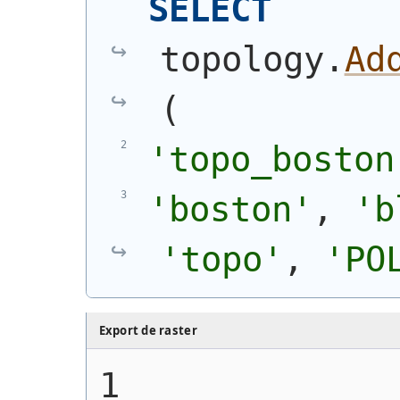
SELECT
topology.
Ad
(
'topo_boston
'boston'
, 
'b
'topo'
, 
'PO
Export de raster
1