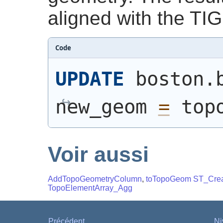
aligned with the TIG
Code
UPDATE
 boston.
new_geom 
=
 top
Voir aussi
AddTopoGeometryColumn
,
toTopoGeom
ST_Cre
TopoElementArray_Agg
Précédent
Ni