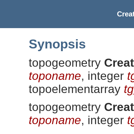
Crea
Synopsis
topogeometry
Crea
toponame
, integer
t
topoelementarray
t
topogeometry
Crea
toponame
, integer
t