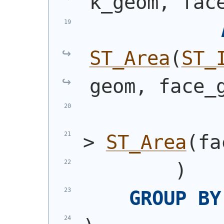
k_geom, fac
ST_Area
(
ST_
geom, face_
> 
ST_Area
(
fa
)
GROUP
BY