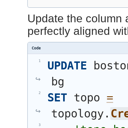
Update the column 
perfectly aligned wi
Code
UPDATE
 bosto
bg
SET
 topo 
=
topology.
Cr