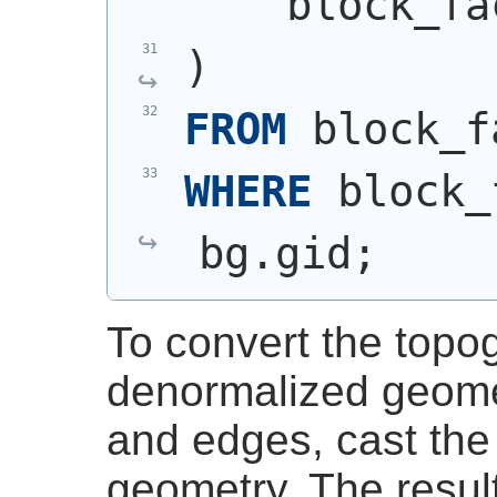
    block_fa
)
FROM
 block_f
WHERE
 block_
bg.gid;
To convert the topo
denormalized geomet
and edges, cast the
geometry. The resul