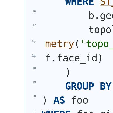
WHERE
ST
        b.ge
        topo
metry
(
'topo
f.face_id
)
)
GROUP
BY
)
AS
 foo