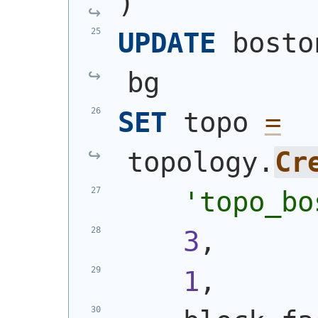
)
UPDATE
 bosto
bg
SET
 topo 
=
topology.
Cr
'topo_bo
3
,
1
,