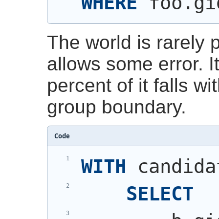
WHERE
 foo.gi
The world is rarely p
allows some error. It
percent of it falls w
group boundary.
Code
WITH
 candida
SELECT