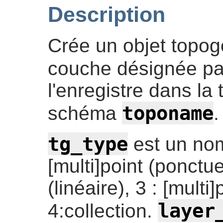
Description
Crée un objet topog
couche désignée p
l'enregistre dans la 
toponame
schéma
.
tg_type
est un nomb
[multi]point (ponctuel
(linéaire), 3 : [multi]
layer
4:collection.