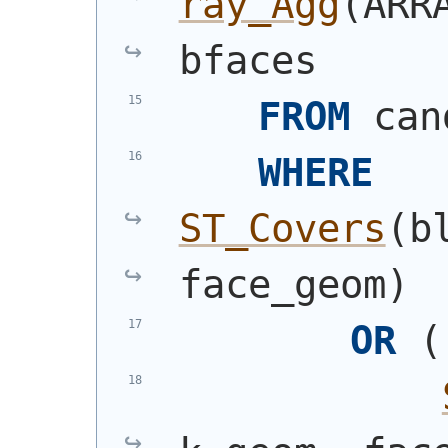
ray_Agg
(
ARR
bfaces
FROM
 can
WHERE
ST_Covers
(
b
face_geom
)
OR
(