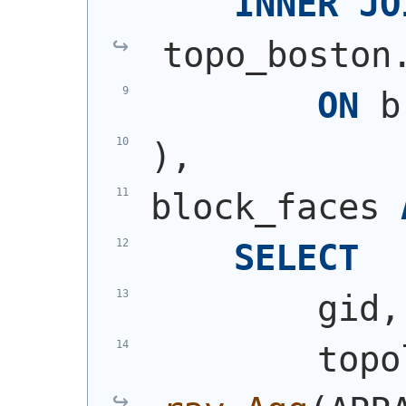
INNER
JO
topo_boston
ON
 b
)
,
block_faces 
SELECT
        gid,
        topo