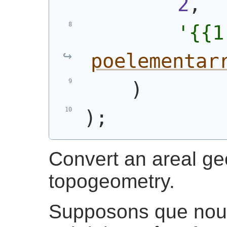
2
,
'{{1
poelementar
)
)
;
Convert an areal ge
topogeometry.
Supposons que nou