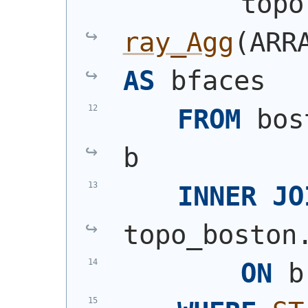
        topo
ray_Agg
(
ARR
AS
 bfaces
FROM
 bos
b
INNER
JO
topo_boston
ON
 b