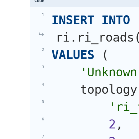
Code
INSERT
INTO
ri.ri_roads
VALUES
(
'Unknown
    topology
'ri_
2
,