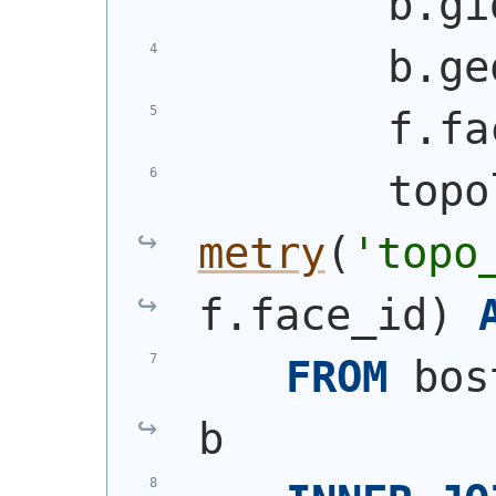
        b.gi
        b.ge
        f.fa
        topo
metry
(
'topo
f.face_id
)
FROM
 bos
b