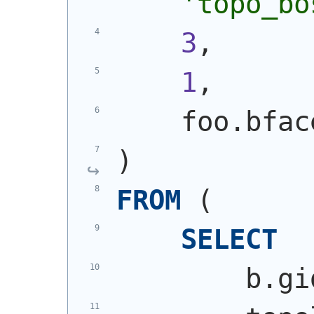
'topo_bo
3
,
1
,
    foo.bfac
)
FROM
(
SELECT
        b.gi