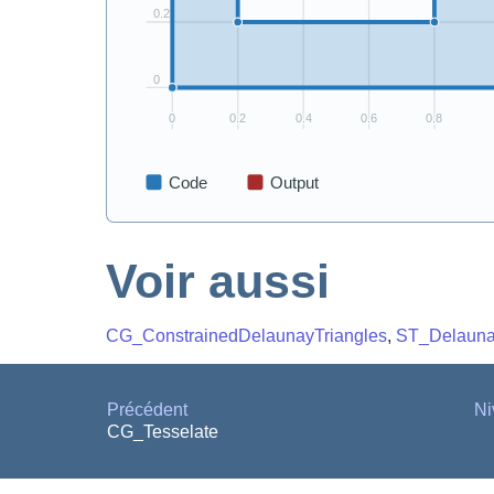
Voir aussi
CG_ConstrainedDelaunayTriangles
,
ST_Delauna
Précédent
Ni
CG_Tesselate