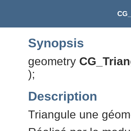
CG_
Synopsis
geometry
CG_Trian
)
;
Description
Triangule une géomé