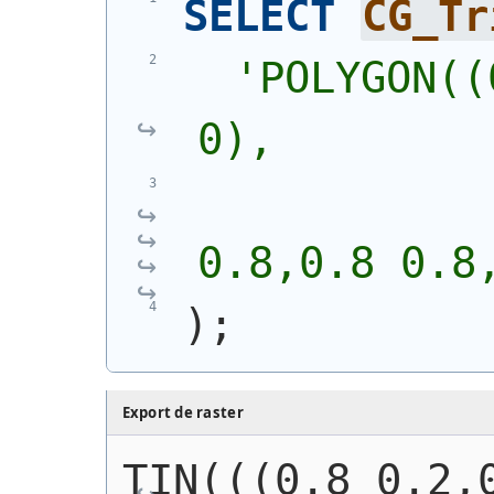
SELECT
CG_Tr
'
POLYGON((
0),
            
0.8,0.8 0.8
)
;
Export de raster
TIN(((0.8 0.2,0