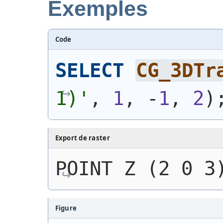
Exemples
Code
SELECT
CG_3DTr
1)
'
, 
1
, -
1
, 
2
)
Export de raster
POINT Z (2 0 3
Figure