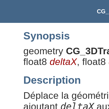
CG_
Synopsis
geometry
CG_3DTra
float8
deltaX
, float8
Description
Déplace la géométri
deltaX
ajoutant
aux