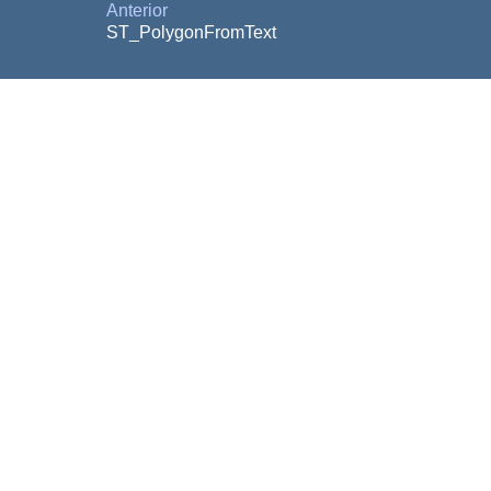
Anterior
ST_PolygonFromText