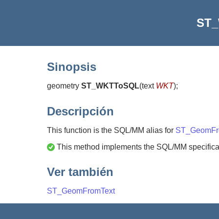
ST
Sinopsis
geometry
ST_WKTToSQL
(
text
WKT
)
;
Descripción
This function is the SQL/MM alias for
ST_GeomFr
This method implements the SQL/MM specifica
Ver también
ST_GeomFromText