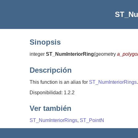
ST_Nu
Sinopsis
integer
ST_NumInteriorRing
(
geometry
a_polygo
Descripción
This function is an alias for
ST_NumInteriorRings
.
Disponibilidad: 1.2.2
Ver también
ST_NumInteriorRings
,
ST_PointN