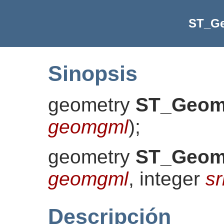
ST_G
Sinopsis
geometry
ST_Geo
geomgml
)
;
geometry
ST_Geo
geomgml
, integer
sr
Descripción