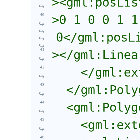
><gml:posLis
>0 1 0 0 1 1
0</gml:posL
></gml:Linea
    </gml:ex
  </gml:Poly
  <gml:Polyg
    <gml:ext