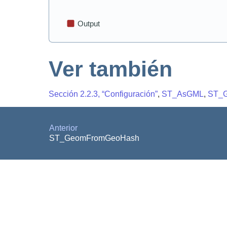
Ver también
Sección 2.2.3, “Configuración”
,
ST_AsGML
,
ST_
Anterior
ST_GeomFromGeoHash