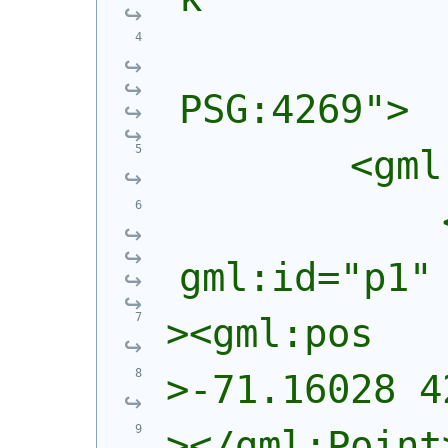
            
PSG:4269">
        <gml
            
gml:id="p1"
><gml:pos
>-71.16028 4
></gml:Point