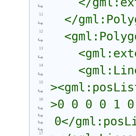
    </gml:ex
  </gml:Poly
  <gml:Polyg
    <gml:ext
    <gml:Lin
><gml:posLis
>0 0 0 0 1 0
0</gml:posL