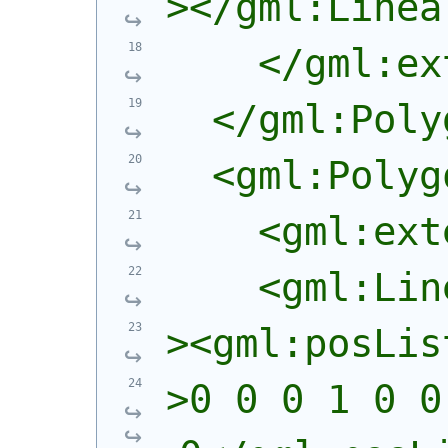
></gml:Linea
    </gml:ex
  </gml:Poly
  <gml:Polyg
    <gml:ext
    <gml:Lin
><gml:posLis
>0 0 0 1 0 0