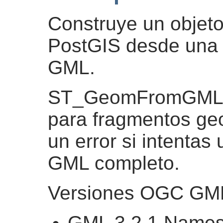
Construye un objet
PostGIS desde una
GML.
ST_GeomFromGML f
para fragmentos ge
un error si intentas
GML completo.
Versiones OGC GML
GML 3.2.1 Name