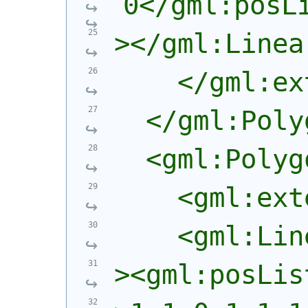
0</gml:posL
></gml:Linea
    </gml:ex
  </gml:Poly
  <gml:Polyg
    <gml:ext
    <gml:Lin
><gml:posLis