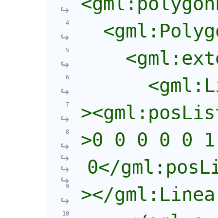
<gml:polygon
  <gml:Polyg
    <gml:ext
      <gml:L
><gml:posLis
>0 0 0 0 0 1
0</gml:posL
></gml:Linea