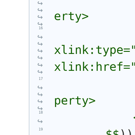
erty>
            
xlink:type="
xlink:href=
            
perty>
            
        $$
)
)