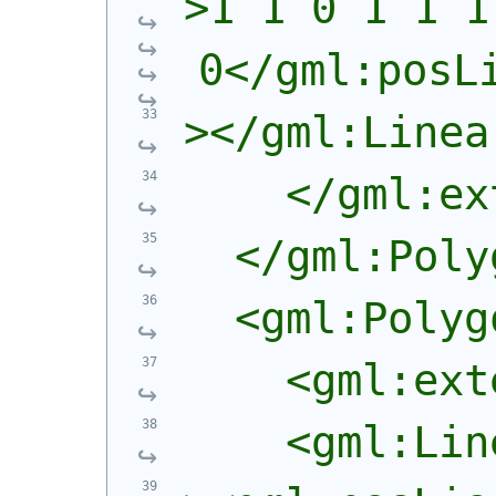
>1 1 0 1 1 1
0</gml:posL
></gml:Linea
    </gml:ex
  </gml:Poly
  <gml:Polyg
    <gml:ext
    <gml:Lin