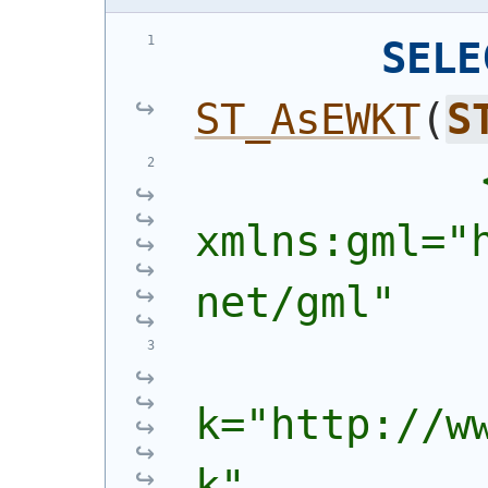
SELE
ST_AsEWKT
(
S
            
xmlns:gml="
net/gml"
            
k="http://w
k"