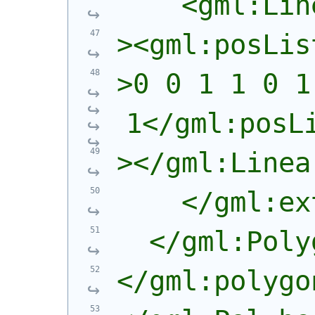
    <gml:Lin
><gml:posLis
>0 0 1 1 0 1
1</gml:posL
></gml:Linea
    </gml:ex
  </gml:Poly
</gml:polygo