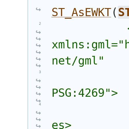
ST_AsEWKT
(
S
            
xmlns:gml="
net/gml"
            
PSG:4269">
            
es>