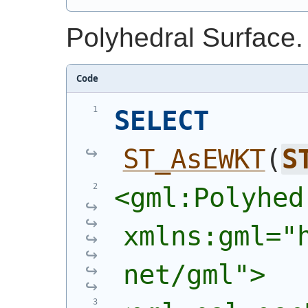
Polyhedral Surface.
Code
SELECT
ST_AsEWKT
(
S
<gml:Polyhed
xmlns:gml="
net/gml">