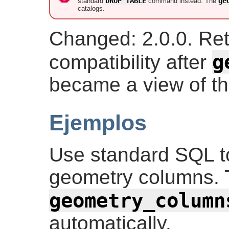
DROP TABLE
ge
standard
command instead. The
catalogs.
Changed: 2.0.0. Re
g
compatibility after
became a view of th
Ejemplos
Use standard SQL to
geometry columns.
geometry_column
automatically.