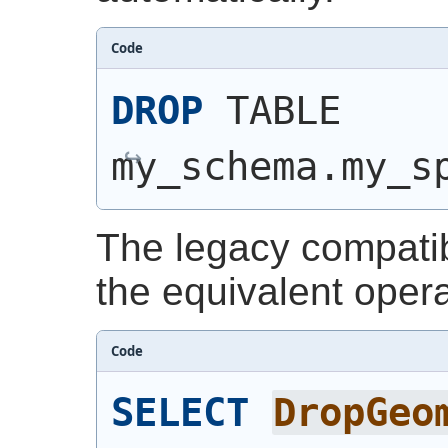
Code
DROP
 TABLE 
my_schema.my_s
The legacy compatibi
the equivalent opera
Code
SELECT
DropGeo