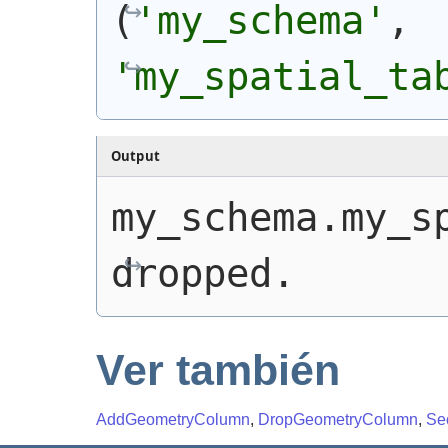
(
'my_schema'
, 
'my_spatial_ta
Output
my_schema.my_sp
dropped.
Ver también
AddGeometryColumn
,
DropGeometryColumn
,
Se