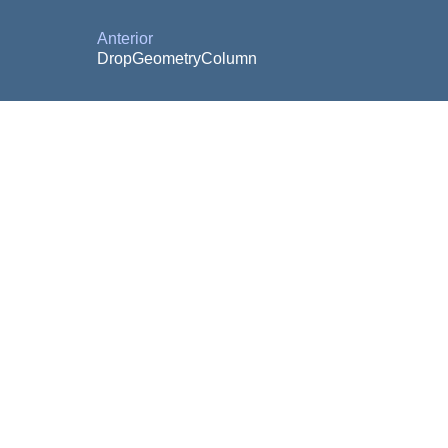
Anterior
DropGeometryColumn