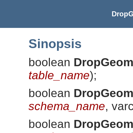
DropG
Sinopsis
boolean
DropGeome
table_name
)
;
boolean
DropGeome
schema_name
, var
boolean
DropGeome