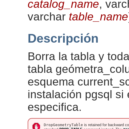
catalog_name
, var
varchar
table_name
Descripción
Borra la tabla y tod
tabla geómetra_colum
esquema current_s
instalación pgsql s
especifica.
DropGeometryTable
is retained for backward co