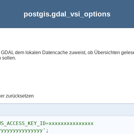
postgis.gdal_vsi_options
tz GDAL dem lokalen Datencache zuweist, ob Übersichten gelese
 sollen.
er zurücksetzen
WS_ACCESS_KEY_ID=xxxxxxxxxxxxxxx 
yyyyyyyyyyyyyyy'
;