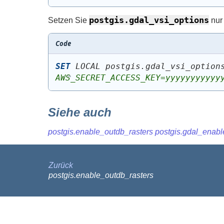
postgis.gdal_vsi_options
Setzen Sie
nur 
Code
SET
 LOCAL postgis.gdal_vsi_option
AWS_SECRET_ACCESS_KEY=yyyyyyyyyyy
Siehe auch
postgis.enable_outdb_rasters
postgis.gdal_enabl
Zurück
postgis.enable_outdb_rasters