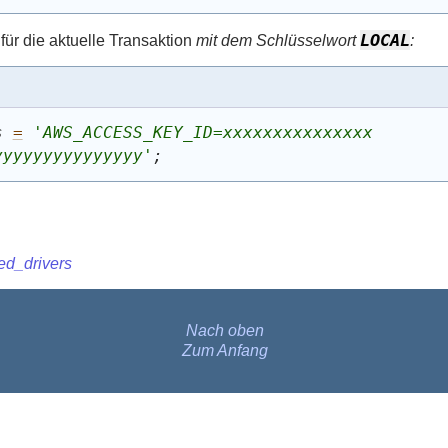
LOCAL
für die aktuelle Transaktion
mit dem Schlüsselwort
:
s 
=
'AWS_ACCESS_KEY_ID=xxxxxxxxxxxxxxx 
yyyyyyyyyyyyyyy'
;
ed_drivers
Nach oben
Zum Anfang