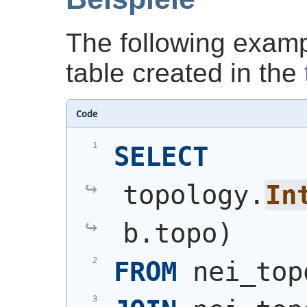
The following exam
table created in the
Code
SELECT
topology.
In
b.topo
)
FROM
 nei_top