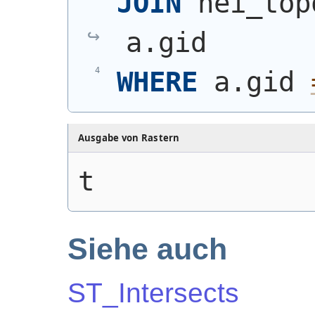
JOIN
 nei_top
a.gid
WHERE
 a.gid 
Ausgabe von Rastern
t
Siehe auch
ST_Intersects