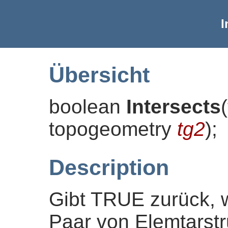
I
Übersicht
boolean
Intersects
(
topogeometry
tg2
)
;
Description
Gibt TRUE zurück, w
Paar von Elemtarstr