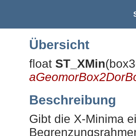
Übersicht
float
ST_XMin
(
box3
aGeomorBox2DorB
Beschreibung
Gibt die X-Minima e
Begrenzungsrahmen