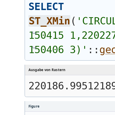
SELECT
ST_XMin
(
'
CIRCU
150415 1,220227
150406 3)
'
::
ge
Ausgabe von Rastern
220186.9951218
Figure