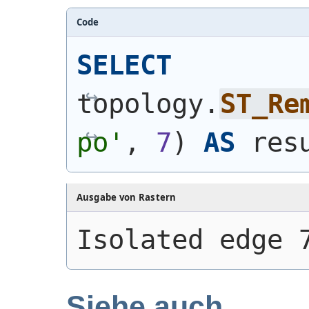
Code
SELECT
topology.
ST_Re
po'
, 
7
)
AS
 res
Ausgabe von Rastern
Isolated edge 
Siehe auch