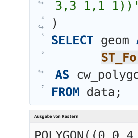
3,3 1,1 1))
)
SELECT
 geom 
ST_Fo
AS
 cw_polyg
FROM
 data;
Ausgabe von Rastern
POLYGON((0 0,4 