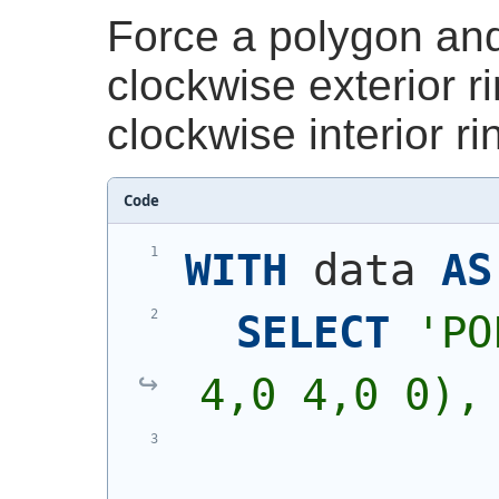
Force a polygon and
clockwise exterior r
clockwise interior ri
Code
WITH
 data 
AS
SELECT
'
PO
4,0 4,0 0),
            