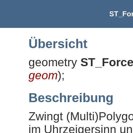
ST_Fo
Übersicht
geometry
ST_Forc
geom
)
;
Beschreibung
Zwingt (Multi)Polyg
im Uhrzeigersinn un