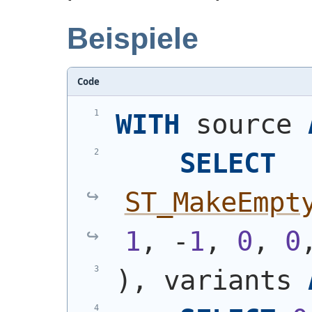
Beispiele
Code
WITH
 source 
SELECT
ST_MakeEmpt
1
, -
1
, 
0
, 
0
)
, variants 