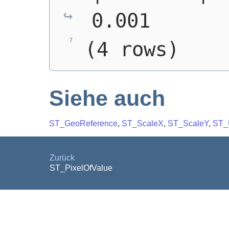
0.001
(4 rows)
Siehe auch
ST_GeoReference
,
ST_ScaleX
,
ST_ScaleY
,
ST_
Zurück
ST_PixelOfValue