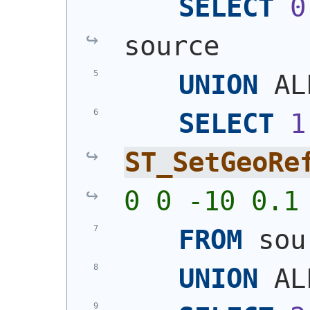
SELECT
0
source
UNION
 AL
SELECT
1
ST_SetGeoRe
0 0 -10 0.1
FROM
 sou
UNION
 AL