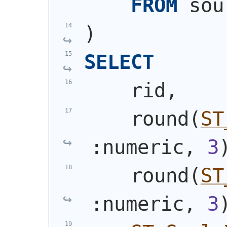
FROM
 sou
)
SELECT
    rid,
    round
(
ST
:numeric, 
3
    round
(
ST
:numeric, 
3