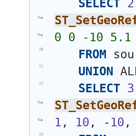
SELECT
2
ST_SetGeoRe
0 0 -10 5.1
FROM
 sou
UNION
 AL
SELECT
3
ST_SetGeoRe
1
, 
10
, -
10
,