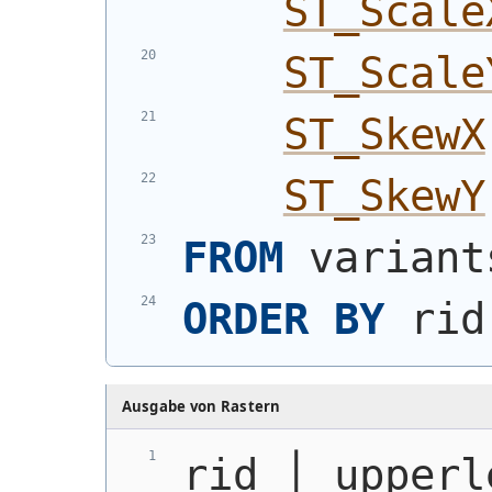
ST_Scale
ST_Scale
ST_SkewX
ST_SkewY
FROM
 variant
ORDER
BY
 rid
Ausgabe von Rastern
rid │ upperl