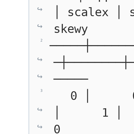
│ scalex │ s
skewy
─────┼──────
─┼────────┼
─────
   0 │      
│      1 │   
0