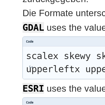
Die Formate untersc
GDAL
uses the valu
Code
scalex skewy sk
upperleftx upp
ESRI
uses the valu
Code