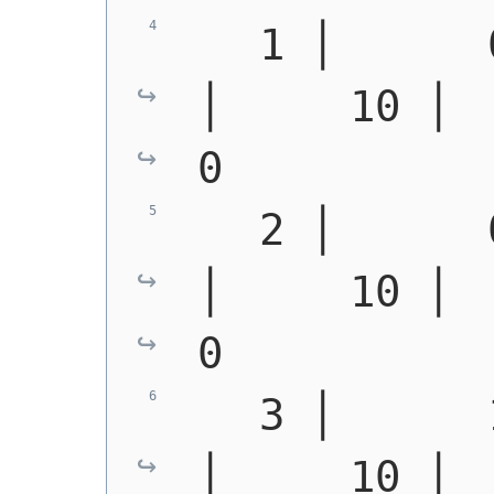
   1 │      
│     10 │   
0
   2 │      
│     10 │   
0
   3 │      
│     10 │  